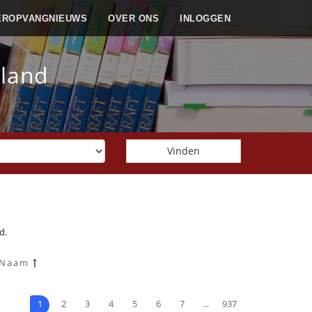
EROPVANGNIEUWS
OVER ONS
INLOGGEN
rland
d.
Naam
1
2
3
4
5
6
7
...
937