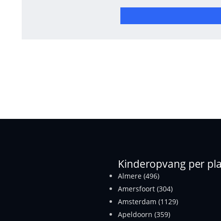
Kinderopvang per pla
Almere (496)
Amersfoort (304)
Amsterdam (1129)
Apeldoorn (359)