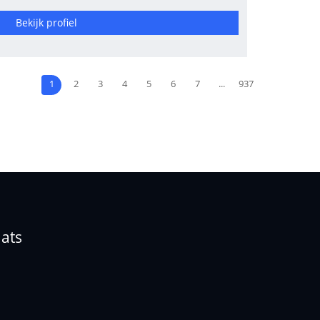
Bekijk profiel
1
2
3
4
5
6
7
...
937
ats